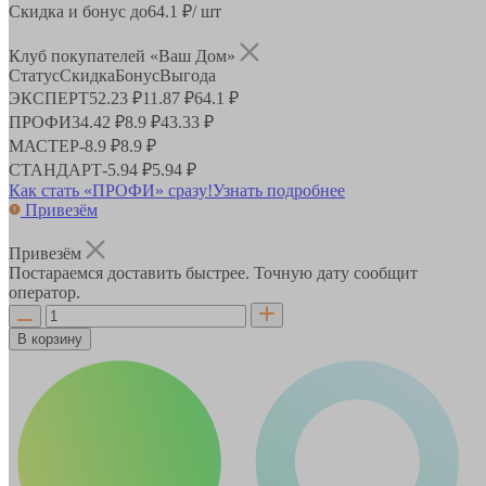
Скидка и бонус до
64.1
₽/ шт
Клуб покупателей «Ваш Дом»
Статус
Скидка
Бонус
Выгода
ЭКСПЕРТ
52.23 ₽
11.87 ₽
64.1 ₽
ПРОФИ
34.42 ₽
8.9 ₽
43.33 ₽
МАСТЕР
-
8.9 ₽
8.9 ₽
СТАНДАРТ
-
5.94 ₽
5.94 ₽
Как стать «ПРОФИ» сразу!
Узнать подробнее
Привезём
Привезём
Постараемся доставить быстрее. Точную дату сообщит
оператор.
В корзину