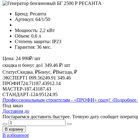
Бренд:
Ресанта
Артикул:
64/1/50
Мощность:
2,2 кВт
Объем:
0,6 л
Степень защиты:
IP23
Гарантия:
36 мес.
Цена:
24 990
₽
/ шт
скидка и бонус до
1 349.46
₽/ шт
Статус
Скидка, ₽
Бонус, ₽
Выгода, ₽
ЭКСПЕРТ
1 099.56
249.9
1 349.46
ПРОФИ
724.71
187.43
912.14
МАСТЕР
-
187.43
187.43
СТАНДАРТ
-
124.95
124.95
Профессиональным строителям -
«ПРОФИ»
сразу!
›
Подробнее 
Под заказ
Доставим до
Постараемся доставить быстрее. Точную дату сообщит оператор
В корзину
В избранное