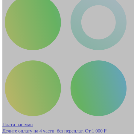
Плати частями
Делите оплату на 4 части, без переплат.
От 1 000 ₽