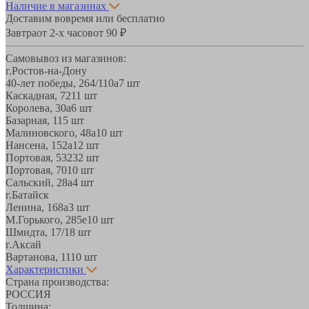
Наличие в магазинах
Доставим вовремя или бесплатно
Завтра
от 2-х часов
от 90 ₽
Самовывоз из магазинов:
г.Ростов-на-Дону
40-лет победы, 264/110а
7 шт
Каскадная, 72
11 шт
Королева, 30а
6 шт
Базарная, 11
5 шт
Малиновского, 48а
10 шт
Нансена, 152а
12 шт
Портовая, 532
32 шт
Портовая, 70
10 шт
Сальский, 28a
4 шт
г.Батайск
Ленина, 168а
3 шт
М.Горького, 285е
10 шт
Шмидта, 17/1
8 шт
г.Аксай
Вартанова, 11
10 шт
Характеристики
Страна производства:
РОССИЯ
Толщина: