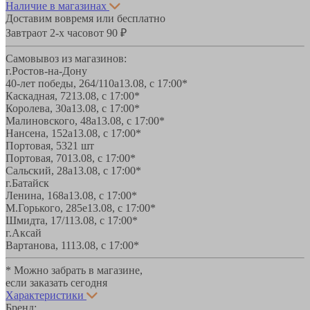
Наличие в магазинах
Доставим вовремя или бесплатно
Завтра
от 2-х часов
от 90 ₽
Самовывоз из магазинов:
г.Ростов-на-Дону
40-лет победы, 264/110а
13.08, с 17:00*
Каскадная, 72
13.08, с 17:00*
Королева, 30а
13.08, с 17:00*
Малиновского, 48а
13.08, с 17:00*
Нансена, 152а
13.08, с 17:00*
Портовая, 532
1 шт
Портовая, 70
13.08, с 17:00*
Сальский, 28a
13.08, с 17:00*
г.Батайск
Ленина, 168а
13.08, с 17:00*
М.Горького, 285е
13.08, с 17:00*
Шмидта, 17/1
13.08, с 17:00*
г.Аксай
Вартанова, 11
13.08, с 17:00*
* Можно забрать в магазине,
если заказать сегодня
Характеристики
Бренд: