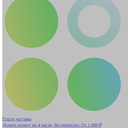
Плати частями
Делите оплату на 4 части, без переплат.
От 1 000 ₽