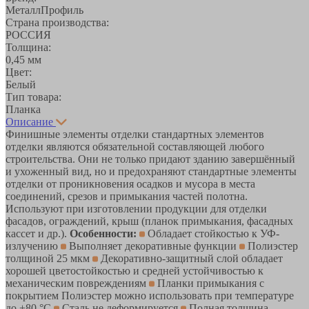
МеталлПрофиль
Страна производства:
РОССИЯ
Толщина:
0,45 мм
Цвет:
Белый
Тип товара:
Планка
Описание
Финишные элементы отделки стандартных элементов
отделки являются обязательной составляющей любого
строительства. Они не только придают зданию завершённый
и ухоженный вид, но и предохраняют стандартные элементы
отделки от проникновения осадков и мусора в места
соединений, срезов и примыкания частей полотна.
Используют при изготовлении продукции для отделки
фасадов, ограждений, крыш (планок примыкания, фасадных
кассет и др.).
Особенности:
Обладает стойкостью к УФ-
излучению
Выполняет декоративные функции
Полиэстер
толщиной 25 мкм
Декоративно-защитный слой обладает
хорошей цветостойкостью и средней устойчивостью к
механическим повреждениям
Планки примыкания с
покрытием Полиэстер можно использовать при температуре
до +80 °С
Сталь не деформируется
Полная толщина