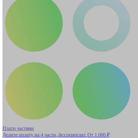
Плати частями
Делите оплату на 4 части, без переплат.
От 1 000 ₽