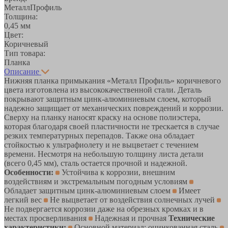
МеталлПрофиль
Толщина:
0,45 мм
Цвет:
Коричневый
Тип товара:
Планка
Описание
Нижняя планка примыкания «Металл Профиль» коричневого
цвета изготовлена из высококачественной стали. Деталь
покрывают защитным цинк-алюминиевым слоем, который
надежно защищает от механических повреждений и коррозии.
Сверху на планку наносят краску на основе полиэстера,
которая благодаря своей пластичности не трескается в случае
резких температурных перепадов. Также она обладает
стойкостью к ультрафиолету и не выцветает с течением
времени. Несмотря на небольшую толщину листа детали
(всего 0,45 мм), сталь остается прочной и надежной.
Особенности:
Устойчива к коррозии, внешним
воздействиям и экстремальным погодным условиям
Обладает защитным цинк-алюминиевым слоем
Имеет
легкий вес
Не выцветает от воздействия солнечных лучей
Не подвергается коррозии даже на обрезных кромках и в
местах просверливания
Надежная и прочная
Технические
характеристики:
Основной материал: оцинкованная сталь