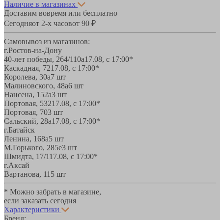
Наличие в магазинах
Доставим вовремя или бесплатно
Сегодня
от 2-х часов
от 90 ₽
Самовывоз из магазинов:
г.Ростов-на-Дону
40-лет победы, 264/110а
17.08, с 17:00*
Каскадная, 72
17.08, с 17:00*
Королева, 30а
7 шт
Малиновского, 48а
6 шт
Нансена, 152а
3 шт
Портовая, 532
17.08, с 17:00*
Портовая, 70
3 шт
Сальский, 28a
17.08, с 17:00*
г.Батайск
Ленина, 168а
5 шт
М.Горького, 285е
3 шт
Шмидта, 17/1
17.08, с 17:00*
г.Аксай
Вартанова, 11
5 шт
* Можно забрать в магазине,
если заказать сегодня
Характеристики
Бренд: