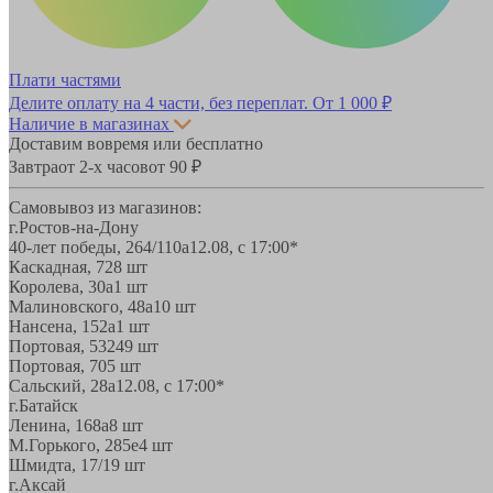
Плати частями
Делите оплату на 4 части, без переплат.
От 1 000 ₽
Наличие в магазинах
Доставим вовремя или бесплатно
Завтра
от 2-х часов
от 90 ₽
Самовывоз из магазинов:
г.Ростов-на-Дону
40-лет победы, 264/110а
12.08, с 17:00*
Каскадная, 72
8 шт
Королева, 30а
1 шт
Малиновского, 48а
10 шт
Нансена, 152а
1 шт
Портовая, 532
49 шт
Портовая, 70
5 шт
Сальский, 28a
12.08, с 17:00*
г.Батайск
Ленина, 168а
8 шт
М.Горького, 285е
4 шт
Шмидта, 17/1
9 шт
г.Аксай