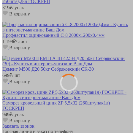
250шт/0,28л ГОСКРЕП
319
₽
/ упак
В корзину
Профнастил оцинкованный С-8 2000х1200х0,4мм
1 199
₽
/ лист
В корзину
Цемент М500 Д20 50кг Себряковский СК-30
699
₽
/ шт
В корзину
Саморез кровельный цинк ZP 5,5х32 (260шт/упак1л)
ГОСКРЕП
949
₽
/ упак
В корзину
Заказать звонок
Горячая линия и заказ по телефону