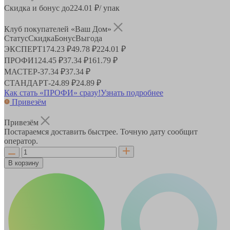
Скидка и бонус до
224.01
₽/ упак
Клуб покупателей «Ваш Дом»
Статус
Скидка
Бонус
Выгода
ЭКСПЕРТ
174.23 ₽
49.78 ₽
224.01 ₽
ПРОФИ
124.45 ₽
37.34 ₽
161.79 ₽
МАСТЕР
-
37.34 ₽
37.34 ₽
СТАНДАРТ
-
24.89 ₽
24.89 ₽
Как стать «ПРОФИ» сразу!
Узнать подробнее
Привезём
Привезём
Постараемся доставить быстрее. Точную дату сообщит
оператор.
В корзину