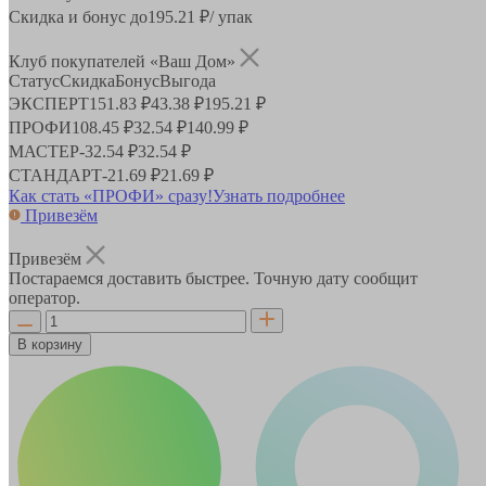
Скидка и бонус до
195.21
₽/ упак
Клуб покупателей «Ваш Дом»
Статус
Скидка
Бонус
Выгода
ЭКСПЕРТ
151.83 ₽
43.38 ₽
195.21 ₽
ПРОФИ
108.45 ₽
32.54 ₽
140.99 ₽
МАСТЕР
-
32.54 ₽
32.54 ₽
СТАНДАРТ
-
21.69 ₽
21.69 ₽
Как стать «ПРОФИ» сразу!
Узнать подробнее
Привезём
Привезём
Постараемся доставить быстрее. Точную дату сообщит
оператор.
В корзину