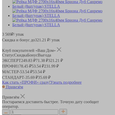
3 569
₽
/ упак
Скидка и бонус до
321.21
₽/ упак
Клуб покупателей «Ваш Дом»
Статус
Скидка
Бонус
Выгода
ЭКСПЕРТ
249.83 ₽
71.38 ₽
321.21 ₽
ПРОФИ
178.45 ₽
53.54 ₽
231.99 ₽
МАСТЕР
-
53.54 ₽
53.54 ₽
СТАНДАРТ
-
35.69 ₽
35.69 ₽
Как стать «ПРОФИ» сразу!
Узнать подробнее
Привезём
Привезём
Постараемся доставить быстрее. Точную дату сообщит
оператор.