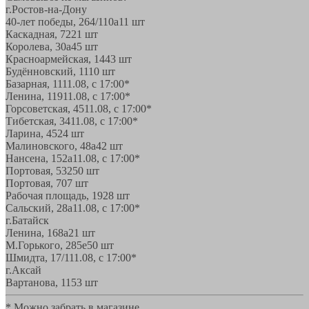
г.Ростов-на-Дону
40-лет победы, 264/110а
11 шт
Каскадная, 72
21 шт
Королева, 30а
45 шт
Красноармейская, 144
3 шт
Будённовский, 11
10 шт
Базарная, 11
11.08, с 17:00*
Ленина, 119
11.08, с 17:00*
Горсоветская, 45
11.08, с 17:00*
Тибетская, 34
11.08, с 17:00*
Ларина, 45
24 шт
Малиновского, 48а
42 шт
Нансена, 152а
11.08, с 17:00*
Портовая, 532
50 шт
Портовая, 70
7 шт
Рабочая площадь, 19
28 шт
Сальский, 28a
11.08, с 17:00*
г.Батайск
Ленина, 168а
21 шт
М.Горького, 285е
50 шт
Шмидта, 17/1
11.08, с 17:00*
г.Аксай
Вартанова, 11
53 шт
* Можно забрать в магазине,