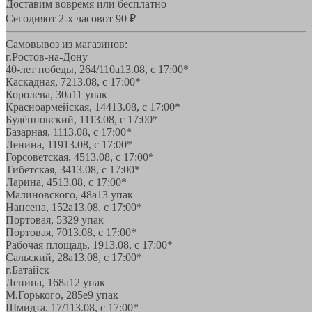
Доставим вовремя или бесплатно
Сегодня
от 2-х часов
от 90 ₽
Самовывоз из магазинов:
г.Ростов-на-Дону
40-лет победы, 264/110а
13.08, с 17:00*
Каскадная, 72
13.08, с 17:00*
Королева, 30а
11 упак
Красноармейская, 144
13.08, с 17:00*
Будённовский, 11
13.08, с 17:00*
Базарная, 11
13.08, с 17:00*
Ленина, 119
13.08, с 17:00*
Горсоветская, 45
13.08, с 17:00*
Тибетская, 34
13.08, с 17:00*
Ларина, 45
13.08, с 17:00*
Малиновского, 48а
13 упак
Нансена, 152а
13.08, с 17:00*
Портовая, 532
9 упак
Портовая, 70
13.08, с 17:00*
Рабочая площадь, 19
13.08, с 17:00*
Сальский, 28a
13.08, с 17:00*
г.Батайск
Ленина, 168а
12 упак
М.Горького, 285е
9 упак
Шмидта, 17/1
13.08, с 17:00*