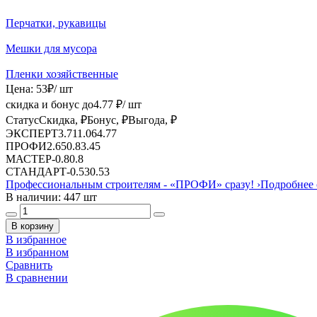
Перчатки, рукавицы
Мешки для мусора
Пленки хозяйственные
Цена:
53
₽
/ шт
скидка и бонус до
4.77
₽/ шт
Статус
Скидка, ₽
Бонус, ₽
Выгода, ₽
ЭКСПЕРТ
3.71
1.06
4.77
ПРОФИ
2.65
0.8
3.45
МАСТЕР
-
0.8
0.8
СТАНДАРТ
-
0.53
0.53
Профессиональным строителям -
«ПРОФИ»
сразу!
›
Подробнее 
В наличии: 447 шт
В корзину
В избранное
В избранном
Сравнить
В сравнении