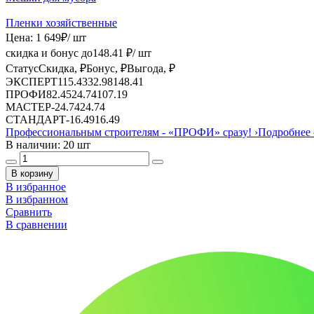
Пленки хозяйственные
Цена:
1 649
₽
/ шт
скидка и бонус до
148.41
₽/ шт
Статус
Скидка, ₽
Бонус, ₽
Выгода, ₽
ЭКСПЕРТ
115.43
32.98
148.41
ПРОФИ
82.45
24.74
107.19
МАСТЕР
-
24.74
24.74
СТАНДАРТ
-
16.49
16.49
Профессиональным строителям -
«ПРОФИ»
сразу!
›
Подробнее 
В наличии: 20 шт
В корзину
В избранное
В избранном
Сравнить
В сравнении