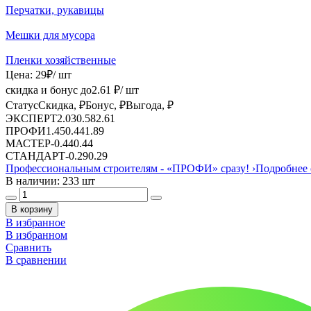
Перчатки, рукавицы
Мешки для мусора
Пленки хозяйственные
Цена:
29
₽
/ шт
скидка и бонус до
2.61
₽/ шт
Статус
Скидка, ₽
Бонус, ₽
Выгода, ₽
ЭКСПЕРТ
2.03
0.58
2.61
ПРОФИ
1.45
0.44
1.89
МАСТЕР
-
0.44
0.44
СТАНДАРТ
-
0.29
0.29
Профессиональным строителям -
«ПРОФИ»
сразу!
›
Подробнее 
В наличии: 233 шт
В корзину
В избранное
В избранном
Сравнить
В сравнении