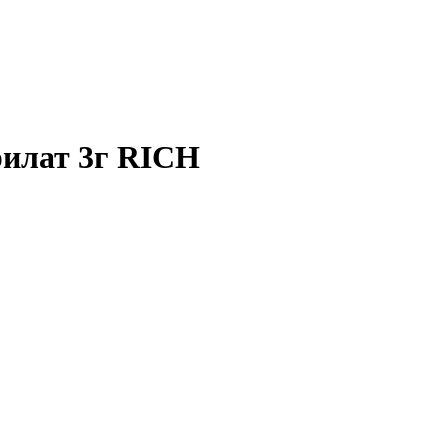
рилат 3г RICH