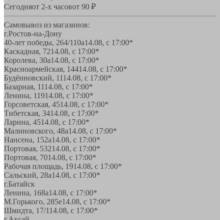
Сегодня
от 2-х часов
от 90 ₽
Самовывоз из магазинов:
г.Ростов-на-Дону
40-лет победы, 264/110а
14.08, с 17:00*
Каскадная, 72
14.08, с 17:00*
Королева, 30а
14.08, с 17:00*
Красноармейская, 144
14.08, с 17:00*
Будённовский, 11
14.08, с 17:00*
Базарная, 11
14.08, с 17:00*
Ленина, 119
14.08, с 17:00*
Горсоветская, 45
14.08, с 17:00*
Тибетская, 34
14.08, с 17:00*
Ларина, 45
14.08, с 17:00*
Малиновского, 48а
14.08, с 17:00*
Нансена, 152а
14.08, с 17:00*
Портовая, 532
14.08, с 17:00*
Портовая, 70
14.08, с 17:00*
Рабочая площадь, 19
14.08, с 17:00*
Сальский, 28a
14.08, с 17:00*
г.Батайск
Ленина, 168а
14.08, с 17:00*
М.Горького, 285е
14.08, с 17:00*
Шмидта, 17/1
14.08, с 17:00*
г.Аксай