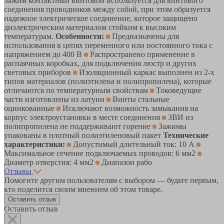
Зажим контактный винтовой используется для винтового
соединения проводников между собой, при этом образуется
надежное электрическое соединение, которое защищено
диэлектрическим материалом стойким к высоким
температурам.
Особенности:
Предназначены для
использования в цепях переменного или постоянного тока с
напряжением до 400 В
Распространено применение в
распаячных коробках, для подключения люстр и других
световых приборов
Изоляционный каркас выполнен из 2-х
типов материалов (полиэтилена и полипропилена), которые
отличаются по температурным свойствам
Токоведущие
части изготовлены из латуни
Винты стальные
оцинкованные
Исключают возможность замыкания на
корпус электроустановки в месте соединения
ЗВИ из
полипропилена не поддерживают горение
Зажимы
упакованы в плотный полиэтиленовый пакет
Технические
характеристики:
Допустимый длительный ток: 10 А
Максимальное сечение подключаемых проводов: 6 мм2
Диаметр отверстия: 4 мм2
Диапазон рабо
Отзывы
Помогите другим пользователям с выбором — будьте первым,
кто поделится своим мнением об этом товаре.
Оставить отзыв
Оставить отзыв