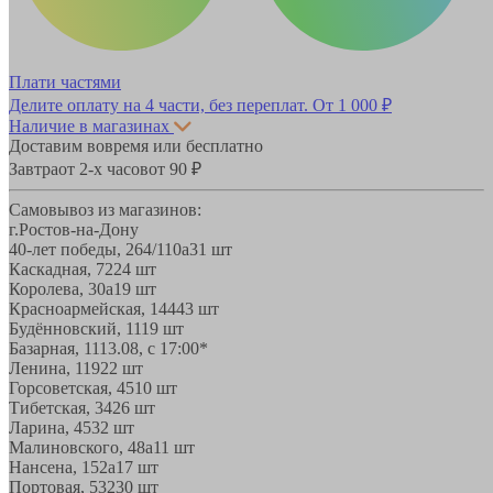
Плати частями
Делите оплату на 4 части, без переплат.
От 1 000 ₽
Наличие в магазинах
Доставим вовремя или бесплатно
Завтра
от 2-х часов
от 90 ₽
Самовывоз из магазинов:
г.Ростов-на-Дону
40-лет победы, 264/110а
31 шт
Каскадная, 72
24 шт
Королева, 30а
19 шт
Красноармейская, 144
43 шт
Будённовский, 11
19 шт
Базарная, 11
13.08, с 17:00*
Ленина, 119
22 шт
Горсоветская, 45
10 шт
Тибетская, 34
26 шт
Ларина, 45
32 шт
Малиновского, 48а
11 шт
Нансена, 152а
17 шт
Портовая, 532
30 шт