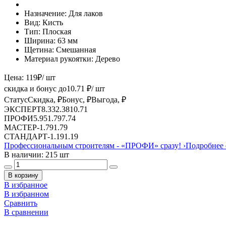
Назначение:
Для лаков
Вид:
Кисть
Тип:
Плоская
Ширина:
63 мм
Щетина:
Смешанная
Материал рукоятки:
Дерево
Цена:
119
₽
/ шт
скидка и бонус до
10.71
₽/ шт
Статус
Скидка, ₽
Бонус, ₽
Выгода, ₽
ЭКСПЕРТ
8.33
2.38
10.71
ПРОФИ
5.95
1.79
7.74
МАСТЕР
-
1.79
1.79
СТАНДАРТ
-
1.19
1.19
Профессиональным строителям -
«ПРОФИ»
сразу!
›
Подробнее 
В наличии: 215 шт
В корзину
В избранное
В избранном
Сравнить
В сравнении