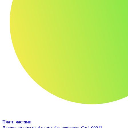
Плати частями
Делите оплату на 4 части, без переплат.
От 1 000 ₽