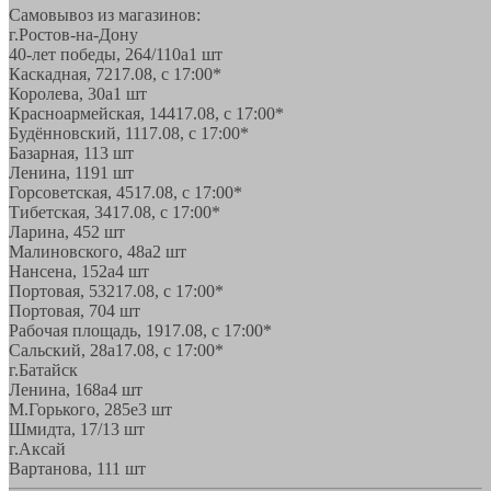
Самовывоз из магазинов:
г.Ростов-на-Дону
40-лет победы, 264/110а
1 шт
Каскадная, 72
17.08, с 17:00*
Королева, 30а
1 шт
Красноармейская, 144
17.08, с 17:00*
Будённовский, 11
17.08, с 17:00*
Базарная, 11
3 шт
Ленина, 119
1 шт
Горсоветская, 45
17.08, с 17:00*
Тибетская, 34
17.08, с 17:00*
Ларина, 45
2 шт
Малиновского, 48а
2 шт
Нансена, 152а
4 шт
Портовая, 532
17.08, с 17:00*
Портовая, 70
4 шт
Рабочая площадь, 19
17.08, с 17:00*
Сальский, 28a
17.08, с 17:00*
г.Батайск
Ленина, 168а
4 шт
М.Горького, 285е
3 шт
Шмидта, 17/1
3 шт
г.Аксай
Вартанова, 11
1 шт