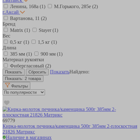
г.Батайск
Ленина, 168а
(1)
М.Горького, 285е
(2)
г.Аксай
Вартанова, 11
(2)
Бренд
Matrix
(1)
Stayer
(1)
Вес
0,5 кг
(1)
1,5 кг
(1)
Длина
385 мм
(1)
900 мм
(1)
Материал рукоятки
Фибергласовый
(2)
Показать
Найдено:
Показать:
2 товара
Фильтры
69779
Кирка-молоток печника/каменщика 500г 385мм 2-плоскостная
21826 Матрикс
Наличие в магазинах