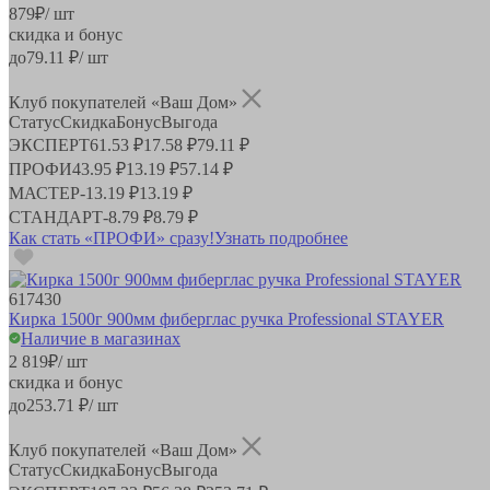
879
₽
/ шт
скидка и бонус
до
79.11
₽/ шт
Клуб покупателей «Ваш Дом»
Статус
Скидка
Бонус
Выгода
ЭКСПЕРТ
61.53 ₽
17.58 ₽
79.11 ₽
ПРОФИ
43.95 ₽
13.19 ₽
57.14 ₽
МАСТЕР
-
13.19 ₽
13.19 ₽
СТАНДАРТ
-
8.79 ₽
8.79 ₽
Как стать «ПРОФИ» сразу!
Узнать подробнее
617430
Кирка 1500г 900мм фиберглас ручка Professional STAYER
Наличие в магазинах
2 819
₽
/ шт
скидка и бонус
до
253.71
₽/ шт
Клуб покупателей «Ваш Дом»
Статус
Скидка
Бонус
Выгода