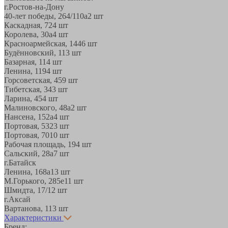
г.Ростов-на-Дону
40-лет победы, 264/110а
2 шт
Каскадная, 72
4 шт
Королева, 30а
4 шт
Красноармейская, 144
6 шт
Будённовский, 11
3 шт
Базарная, 11
4 шт
Ленина, 119
4 шт
Горсоветская, 45
9 шт
Тибетская, 34
3 шт
Ларина, 45
4 шт
Малиновского, 48а
2 шт
Нансена, 152а
4 шт
Портовая, 532
3 шт
Портовая, 70
10 шт
Рабочая площадь, 19
4 шт
Сальский, 28a
7 шт
г.Батайск
Ленина, 168а
13 шт
М.Горького, 285е
11 шт
Шмидта, 17/1
2 шт
г.Аксай
Вартанова, 11
3 шт
Характеристики
Бренд: