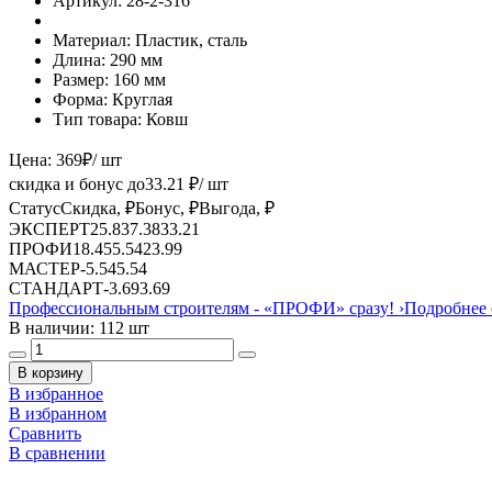
Артикул:
28-2-316
Материал:
Пластик, сталь
Длина:
290 мм
Размер:
160 мм
Форма:
Круглая
Тип товара:
Ковш
Цена:
369
₽
/ шт
скидка и бонус до
33.21
₽/ шт
Статус
Скидка, ₽
Бонус, ₽
Выгода, ₽
ЭКСПЕРТ
25.83
7.38
33.21
ПРОФИ
18.45
5.54
23.99
МАСТЕР
-
5.54
5.54
СТАНДАРТ
-
3.69
3.69
Профессиональным строителям -
«ПРОФИ»
сразу!
›
Подробнее 
В наличии: 112 шт
В корзину
В избранное
В избранном
Сравнить
В сравнении