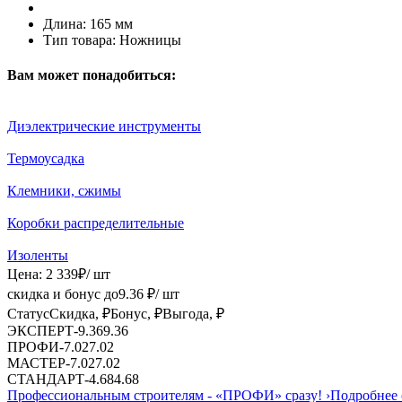
Длина:
165 мм
Тип товара:
Ножницы
Вам может понадобиться:
Диэлектрические инструменты
Термоусадка
Клемники, сжимы
Коробки распределительные
Изоленты
Цена:
2 339
₽
/ шт
скидка и бонус до
9.36
₽/ шт
Статус
Скидка, ₽
Бонус, ₽
Выгода, ₽
ЭКСПЕРТ
-
9.36
9.36
ПРОФИ
-
7.02
7.02
МАСТЕР
-
7.02
7.02
СТАНДАРТ
-
4.68
4.68
Профессиональным строителям -
«ПРОФИ»
сразу!
›
Подробнее 