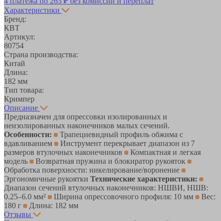
4 платежа по
263 ₽
без комиссий и переплат
Характеристики
Бренд:
КВТ
Артикул:
80754
Страна производства:
Китай
Длина:
182 мм
Тип товара:
Кримпер
Описание
Предназначен для опрессовки изолированных и
неизолированных наконечников малых сечений.
Особенности:
Трапециевидный профиль обжима с
вдавливанием
Инструмент перекрывает диапазон из 7
размеров втулочных наконечников
Компактная и легкая
модель
Возвратная пружина и блокиратор рукояток
Обработка поверхности: никелирование/воронение
Эргономичные рукоятки
Технические характеристики:
Диапазон сечений втулочных наконечников: НШВИ, НШВ:
0.25–6.0 мм²
Ширина опрессовочного профиля: 10 мм
Вес:
180 г
Длина: 182 мм
Отзывы