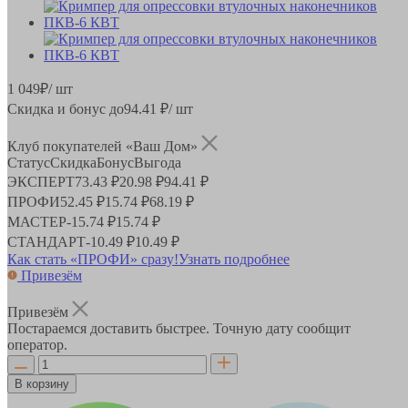
1 049
₽
/ шт
Скидка и бонус до
94.41
₽/ шт
Клуб покупателей «Ваш Дом»
Статус
Скидка
Бонус
Выгода
ЭКСПЕРТ
73.43 ₽
20.98 ₽
94.41 ₽
ПРОФИ
52.45 ₽
15.74 ₽
68.19 ₽
МАСТЕР
-
15.74 ₽
15.74 ₽
СТАНДАРТ
-
10.49 ₽
10.49 ₽
Как стать «ПРОФИ» сразу!
Узнать подробнее
Привезём
Привезём
Постараемся доставить быстрее. Точную дату сообщит
оператор.
В корзину