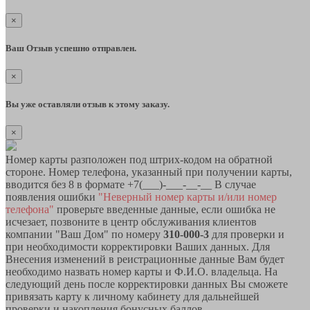
×
Ваш Отзыв успешно отправлен.
×
Вы уже оставляли отзыв к этому заказу.
×
Номер карты разположен под штрих-кодом на обратной
стороне. Номер телефона, указанный при получении карты,
вводится без 8 в формате +7(___)-___-__-__ В случае
появления ошибки
"Неверный номер карты и/или номер
телефона"
проверьте введенные данные, если ошибка не
исчезает, позвоните в центр обслуживания клиентов
компании "Ваш Дом" по номеру
310-000-3
для проверки и
при необходимости корректировки Ваших данных. Для
Внесения изменений в реистрационные данные Вам будет
необходимо назвать номер карты и Ф.И.О. владельца. На
следующий день после корректировки данных Вы сможете
привязать карту к личному кабинету для дальнейшей
проверки и накопления бонусных баллов.