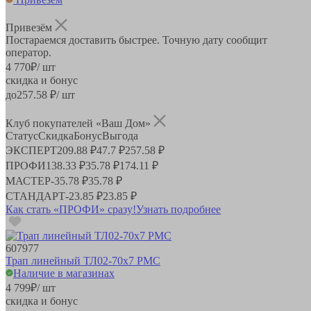
Привезём
Постараемся доставить быстрее. Точную дату сообщит
оператор.
4 770
₽
/ шт
скидка и бонус
до
257.58
₽/ шт
Клуб покупателей «Ваш Дом»
Статус
Скидка
Бонус
Выгода
ЭКСПЕРТ
209.88 ₽
47.7 ₽
257.58 ₽
ПРОФИ
138.33 ₽
35.78 ₽
174.11 ₽
МАСТЕР
-
35.78 ₽
35.78 ₽
СТАНДАРТ
-
23.85 ₽
23.85 ₽
Как стать «ПРОФИ» сразу!
Узнать подробнее
607977
Трап линейный ТЛ02-70х7 РМС
Наличие в магазинах
4 799
₽
/ шт
скидка и бонус