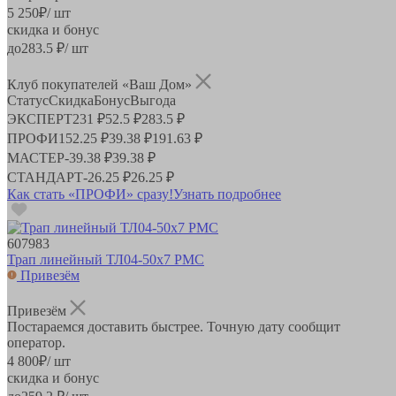
5 250
₽
/ шт
скидка и бонус
до
283.5
₽/ шт
Клуб покупателей «Ваш Дом»
Статус
Скидка
Бонус
Выгода
ЭКСПЕРТ
231 ₽
52.5 ₽
283.5 ₽
ПРОФИ
152.25 ₽
39.38 ₽
191.63 ₽
МАСТЕР
-
39.38 ₽
39.38 ₽
СТАНДАРТ
-
26.25 ₽
26.25 ₽
Как стать «ПРОФИ» сразу!
Узнать подробнее
607983
Трап линейный ТЛ04-50х7 РМС
Привезём
Привезём
Постараемся доставить быстрее. Точную дату сообщит
оператор.
4 800
₽
/ шт
скидка и бонус