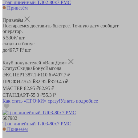
Трап линейный ТЛ02-80х7 РМС
Привезём
Привезём
Постараемся доставить быстрее. Точную дату сообщит
оператор.
5 530
₽
/ шт
скидка и бонус
до
497.7
₽/ шт
Клуб покупателей «Ваш Дом»
Статус
Скидка
Бонус
Выгода
ЭКСПЕРТ
387.1 ₽
110.6 ₽
497.7 ₽
ПРОФИ
276.5 ₽
82.95 ₽
359.45 ₽
МАСТЕР
-
82.95 ₽
82.95 ₽
СТАНДАРТ
-
55.3 ₽
55.3 ₽
Как стать «ПРОФИ» сразу!
Узнать подробнее
607982
Трап линейный ТЛ03-80х7 РМС
Привезём