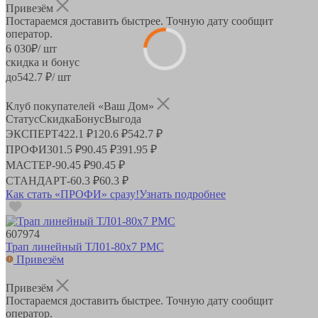
Привезём
Постараемся доставить быстрее. Точную дату сообщит
оператор.
6 030
₽
/ шт
скидка и бонус
до
542.7
₽/ шт
Клуб покупателей «Ваш Дом»
Статус
Скидка
Бонус
Выгода
ЭКСПЕРТ
422.1 ₽
120.6 ₽
542.7 ₽
ПРОФИ
301.5 ₽
90.45 ₽
391.95 ₽
МАСТЕР
-
90.45 ₽
90.45 ₽
СТАНДАРТ
-
60.3 ₽
60.3 ₽
Как стать «ПРОФИ» сразу!
Узнать подробнее
607974
Трап линейный ТЛ01-80х7 РМС
Привезём
Привезём
Постараемся доставить быстрее. Точную дату сообщит
оператор.