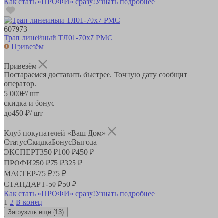
Как стать «ПРОФИ» сразу!
Узнать подробнее
607973
Трап линейный ТЛ01-70х7 РМС
Привезём
Привезём
Постараемся доставить быстрее. Точную дату сообщит
оператор.
5 000
₽
/ шт
скидка и бонус
до
450
₽/ шт
Клуб покупателей «Ваш Дом»
Статус
Скидка
Бонус
Выгода
ЭКСПЕРТ
350 ₽
100 ₽
450 ₽
ПРОФИ
250 ₽
75 ₽
325 ₽
МАСТЕР
-
75 ₽
75 ₽
СТАНДАРТ
-
50 ₽
50 ₽
Как стать «ПРОФИ» сразу!
Узнать подробнее
1
2
В конец
Загрузить ещё
(13)