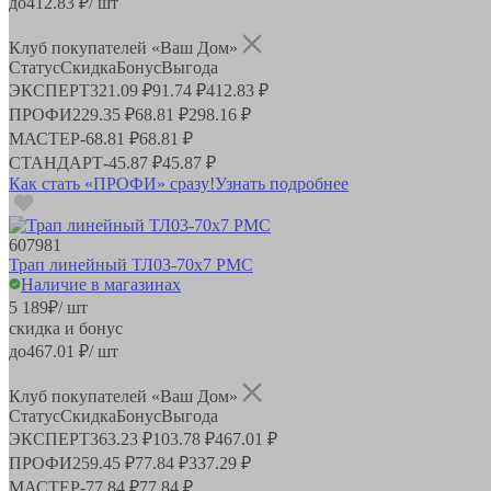
до
412.83
₽/ шт
Клуб покупателей «Ваш Дом»
Статус
Скидка
Бонус
Выгода
ЭКСПЕРТ
321.09 ₽
91.74 ₽
412.83 ₽
ПРОФИ
229.35 ₽
68.81 ₽
298.16 ₽
МАСТЕР
-
68.81 ₽
68.81 ₽
СТАНДАРТ
-
45.87 ₽
45.87 ₽
Как стать «ПРОФИ» сразу!
Узнать подробнее
607981
Трап линейный ТЛ03-70х7 РМС
Наличие в магазинах
5 189
₽
/ шт
скидка и бонус
до
467.01
₽/ шт
Клуб покупателей «Ваш Дом»
Статус
Скидка
Бонус
Выгода
ЭКСПЕРТ
363.23 ₽
103.78 ₽
467.01 ₽
ПРОФИ
259.45 ₽
77.84 ₽
337.29 ₽
МАСТЕР
-
77.84 ₽
77.84 ₽