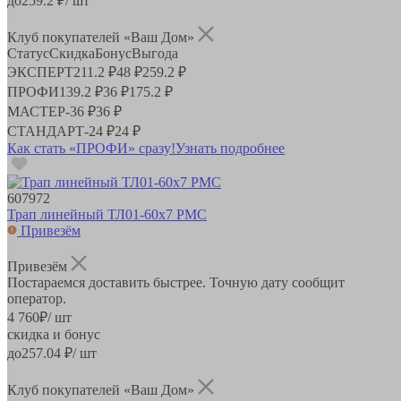
до
259.2
₽/ шт
Клуб покупателей «Ваш Дом»
Статус
Скидка
Бонус
Выгода
ЭКСПЕРТ
211.2 ₽
48 ₽
259.2 ₽
ПРОФИ
139.2 ₽
36 ₽
175.2 ₽
МАСТЕР
-
36 ₽
36 ₽
СТАНДАРТ
-
24 ₽
24 ₽
Как стать «ПРОФИ» сразу!
Узнать подробнее
607972
Трап линейный ТЛ01-60х7 РМС
Привезём
Привезём
Постараемся доставить быстрее. Точную дату сообщит
оператор.
4 760
₽
/ шт
скидка и бонус
до
257.04
₽/ шт
Клуб покупателей «Ваш Дом»