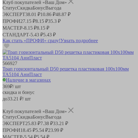
Клуб покупателей «Ваш Дом»
Статус
Скидка
Бонус
Выгода
ЭКСПЕРТ
38.01 ₽
10.86 ₽
48.87 ₽
ПРОФИ
27.15 ₽
8.15 ₽
35.3 ₽
МАСТЕР
-
8.15 ₽
8.15 ₽
СТАНДАРТ
-
5.43 ₽
5.43 ₽
Как стать «ПРОФИ» сразу!
Узнать подробнее
566927
Трап горизонтальный D50 решетка пластиковая 100х100мм
TA5104 АниПласт
Наличие в магазинах
369
₽
/ шт
скидка и бонус
до
33.21
₽/ шт
Клуб покупателей «Ваш Дом»
Статус
Скидка
Бонус
Выгода
ЭКСПЕРТ
25.83 ₽
7.38 ₽
33.21 ₽
ПРОФИ
18.45 ₽
5.54 ₽
23.99 ₽
МАСТЕР
-
5.54 ₽
5.54 ₽