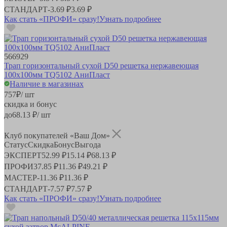
СТАНДАРТ
-
3.69 ₽
3.69 ₽
Как стать «ПРОФИ» сразу!
Узнать подробнее
566929
Трап горизонтальный сухой D50 решетка нержавеющая
100х100мм TQ5102 АниПласт
Наличие в магазинах
757
₽
/ шт
скидка и бонус
до
68.13
₽/ шт
Клуб покупателей «Ваш Дом»
Статус
Скидка
Бонус
Выгода
ЭКСПЕРТ
52.99 ₽
15.14 ₽
68.13 ₽
ПРОФИ
37.85 ₽
11.36 ₽
49.21 ₽
МАСТЕР
-
11.36 ₽
11.36 ₽
СТАНДАРТ
-
7.57 ₽
7.57 ₽
Как стать «ПРОФИ» сразу!
Узнать подробнее