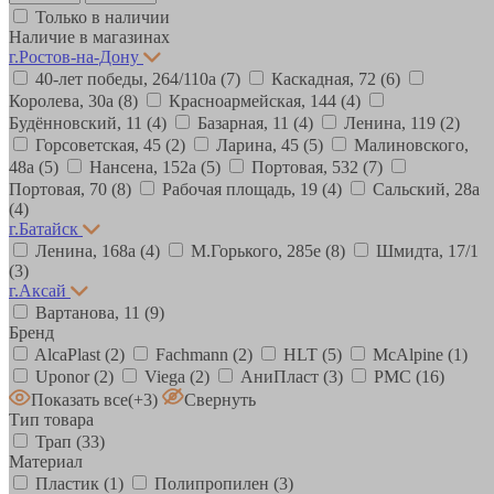
Только в наличии
Наличие в магазинах
г.Ростов-на-Дону
40-лет победы, 264/110а
(7)
Каскадная, 72
(6)
Королева, 30а
(8)
Красноармейская, 144
(4)
Будённовский, 11
(4)
Базарная, 11
(4)
Ленина, 119
(2)
Горсоветская, 45
(2)
Ларина, 45
(5)
Малиновского,
48а
(5)
Нансена, 152а
(5)
Портовая, 532
(7)
Портовая, 70
(8)
Рабочая площадь, 19
(4)
Сальский, 28a
(4)
г.Батайск
Ленина, 168а
(4)
М.Горького, 285е
(8)
Шмидта, 17/1
(3)
г.Аксай
Вартанова, 11
(9)
Бренд
AlcaPlast
(2)
Fachmann
(2)
HLT
(5)
McAlpine
(1)
Uponor
(2)
Viega
(2)
АниПласт
(3)
РМС
(16)
Показать все
(+3)
Свернуть
Тип товара
Трап
(33)
Материал
Пластик
(1)
Полипропилен
(3)