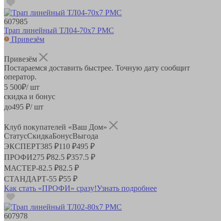
607985
Трап линейный ТЛ04-70х7 РМС
Привезём
Привезём
Постараемся доставить быстрее. Точную дату сообщит
оператор.
5 500
₽
/ шт
скидка и бонус
до
495
₽/ шт
Клуб покупателей «Ваш Дом»
Статус
Скидка
Бонус
Выгода
ЭКСПЕРТ
385 ₽
110 ₽
495 ₽
ПРОФИ
275 ₽
82.5 ₽
357.5 ₽
МАСТЕР
-
82.5 ₽
82.5 ₽
СТАНДАРТ
-
55 ₽
55 ₽
Как стать «ПРОФИ» сразу!
Узнать подробнее
607978