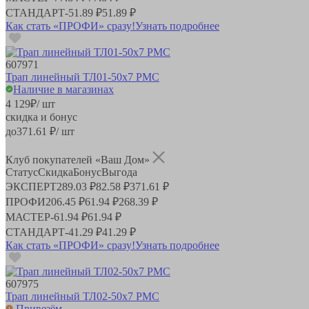
СТАНДАРТ
-
51.89 ₽
51.89 ₽
Как стать «ПРОФИ» сразу!
Узнать подробнее
607971
Трап линейный ТЛ01-50х7 РМС
Наличие в магазинах
4 129
₽
/ шт
скидка и бонус
до
371.61
₽/ шт
Клуб покупателей «Ваш Дом»
Статус
Скидка
Бонус
Выгода
ЭКСПЕРТ
289.03 ₽
82.58 ₽
371.61 ₽
ПРОФИ
206.45 ₽
61.94 ₽
268.39 ₽
МАСТЕР
-
61.94 ₽
61.94 ₽
СТАНДАРТ
-
41.29 ₽
41.29 ₽
Как стать «ПРОФИ» сразу!
Узнать подробнее
607975
Трап линейный ТЛ02-50х7 РМС
Привезём