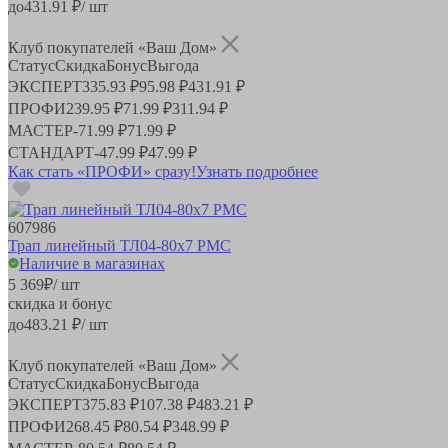
до
431.91
₽/ шт
Клуб покупателей «Ваш Дом»
Статус
Скидка
Бонус
Выгода
ЭКСПЕРТ
335.93 ₽
95.98 ₽
431.91 ₽
ПРОФИ
239.95 ₽
71.99 ₽
311.94 ₽
МАСТЕР
-
71.99 ₽
71.99 ₽
СТАНДАРТ
-
47.99 ₽
47.99 ₽
Как стать «ПРОФИ» сразу!
Узнать подробнее
607986
Трап линейный ТЛ04-80х7 РМС
Наличие в магазинах
5 369
₽
/ шт
скидка и бонус
до
483.21
₽/ шт
Клуб покупателей «Ваш Дом»
Статус
Скидка
Бонус
Выгода
ЭКСПЕРТ
375.83 ₽
107.38 ₽
483.21 ₽
ПРОФИ
268.45 ₽
80.54 ₽
348.99 ₽