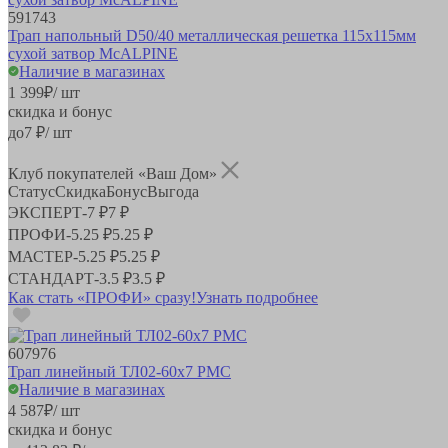
591743
Трап напольный D50/40 металлическая решетка 115х115мм
сухой затвор McALPINE
Наличие в магазинах
1 399
₽
/ шт
скидка и бонус
до
7
₽/ шт
Клуб покупателей «Ваш Дом»
Статус
Скидка
Бонус
Выгода
ЭКСПЕРТ
-
7 ₽
7 ₽
ПРОФИ
-
5.25 ₽
5.25 ₽
МАСТЕР
-
5.25 ₽
5.25 ₽
СТАНДАРТ
-
3.5 ₽
3.5 ₽
Как стать «ПРОФИ» сразу!
Узнать подробнее
607976
Трап линейный ТЛ02-60х7 РМС
Наличие в магазинах
4 587
₽
/ шт
скидка и бонус