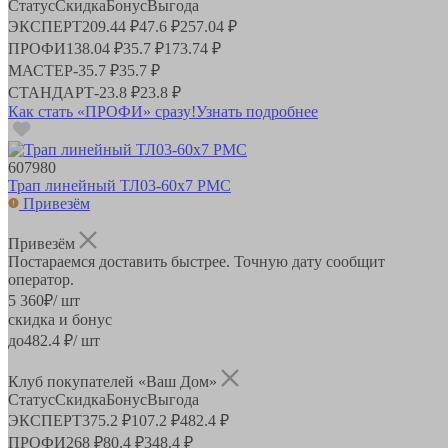
Статус
Скидка
Бонус
Выгода
ЭКСПЕРТ
209.44 ₽
47.6 ₽
257.04 ₽
ПРОФИ
138.04 ₽
35.7 ₽
173.74 ₽
МАСТЕР
-
35.7 ₽
35.7 ₽
СТАНДАРТ
-
23.8 ₽
23.8 ₽
Как стать «ПРОФИ» сразу!
Узнать подробнее
607980
Трап линейный ТЛ03-60х7 РМС
Привезём
Привезём
Постараемся доставить быстрее. Точную дату сообщит
оператор.
5 360
₽
/ шт
скидка и бонус
до
482.4
₽/ шт
Клуб покупателей «Ваш Дом»
Статус
Скидка
Бонус
Выгода
ЭКСПЕРТ
375.2 ₽
107.2 ₽
482.4 ₽
ПРОФИ
268 ₽
80.4 ₽
348.4 ₽