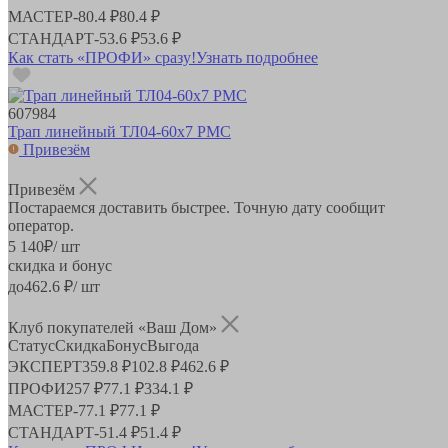
МАСТЕР
-
80.4 ₽
80.4 ₽
СТАНДАРТ
-
53.6 ₽
53.6 ₽
Как стать «ПРОФИ» сразу!
Узнать подробнее
607984
Трап линейный ТЛ04-60х7 РМС
Привезём
Привезём
Постараемся доставить быстрее. Точную дату сообщит
оператор.
5 140
₽
/ шт
скидка и бонус
до
462.6
₽/ шт
Клуб покупателей «Ваш Дом»
Статус
Скидка
Бонус
Выгода
ЭКСПЕРТ
359.8 ₽
102.8 ₽
462.6 ₽
ПРОФИ
257 ₽
77.1 ₽
334.1 ₽
МАСТЕР
-
77.1 ₽
77.1 ₽
СТАНДАРТ
-
51.4 ₽
51.4 ₽