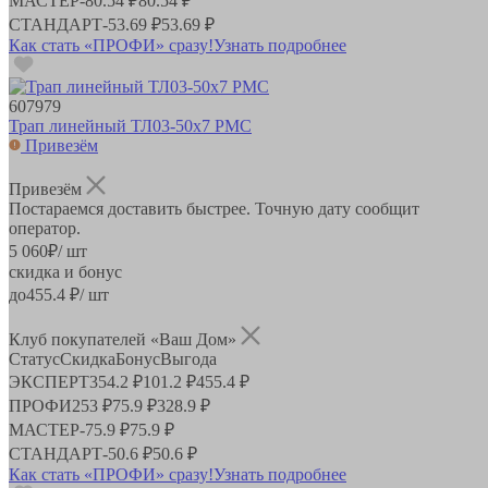
МАСТЕР
-
80.54 ₽
80.54 ₽
СТАНДАРТ
-
53.69 ₽
53.69 ₽
Как стать «ПРОФИ» сразу!
Узнать подробнее
607979
Трап линейный ТЛ03-50х7 РМС
Привезём
Привезём
Постараемся доставить быстрее. Точную дату сообщит
оператор.
5 060
₽
/ шт
скидка и бонус
до
455.4
₽/ шт
Клуб покупателей «Ваш Дом»
Статус
Скидка
Бонус
Выгода
ЭКСПЕРТ
354.2 ₽
101.2 ₽
455.4 ₽
ПРОФИ
253 ₽
75.9 ₽
328.9 ₽
МАСТЕР
-
75.9 ₽
75.9 ₽
СТАНДАРТ
-
50.6 ₽
50.6 ₽
Как стать «ПРОФИ» сразу!
Узнать подробнее