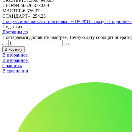
ЭКСПЕРТ
37.36
8.49
45.85
ПРОФИ
24.62
6.37
30.99
МАСТЕР
-
6.37
6.37
СТАНДАРТ
-
4.25
4.25
Профессиональным строителям -
«ПРОФИ»
сразу!
›
Подробнее 
Под заказ
Доставим до
Постараемся доставить быстрее. Точную дату сообщит оператор
В корзину
В избранное
В избранном
Сравнить
В сравнении