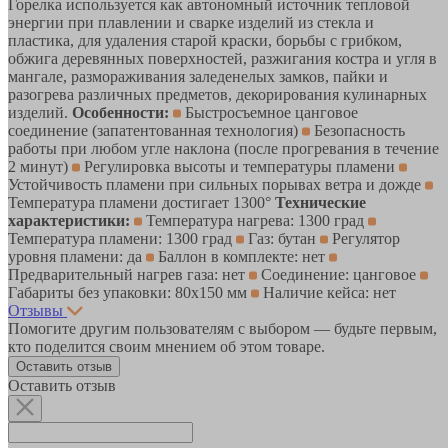
Горелка используется как автономный источник тепловой
энергии при плавлении и сварке изделий из стекла и
пластика, для удаления старой краски, борьбы с грибком,
обжига деревянных поверхностей, разжигания костра и угля в
мангале, размораживания заледенелых замков, пайки и
разогрева различных предметов, декорирования кулинарных
изделий.
Особенности:
Быстросъемное цанговое
соединение (запатентованная технология)
Безопасность
работы при любом угле наклона (после прогревания в течение
2 минут)
Регулировка высоты и температуры пламени
Устойчивость пламени при сильных порывах ветра и дожде
Температура пламени достигает 1300°
Технические
характеристики:
Температура нагрева: 1300 град
Температура пламени: 1300 град
Газ: бутан
Регулятор
уровня пламени: да
Баллон в комплекте: нет
Предварительный нагрев газа: нет
Соединение: цанговое
Габариты без упаковки: 80х150 мм
Наличие кейса: нет
Отзывы
Помогите другим пользователям с выбором — будьте первым,
кто поделится своим мнением об этом товаре.
Оставить отзыв
Оставить отзыв