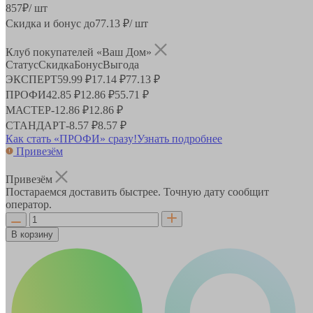
857
₽
/ шт
Скидка и бонус до
77.13
₽/ шт
Клуб покупателей «Ваш Дом»
Статус
Скидка
Бонус
Выгода
ЭКСПЕРТ
59.99 ₽
17.14 ₽
77.13 ₽
ПРОФИ
42.85 ₽
12.86 ₽
55.71 ₽
МАСТЕР
-
12.86 ₽
12.86 ₽
СТАНДАРТ
-
8.57 ₽
8.57 ₽
Как стать «ПРОФИ» сразу!
Узнать подробнее
Привезём
Привезём
Постараемся доставить быстрее. Точную дату сообщит
оператор.
В корзину