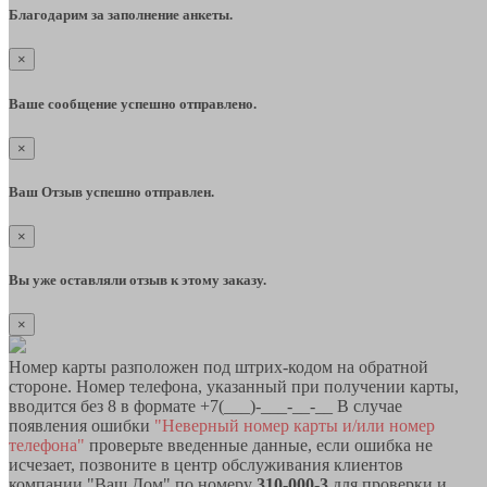
Благодарим за заполнение анкеты.
×
Ваше сообщение успешно отправлено.
×
Ваш Отзыв успешно отправлен.
×
Вы уже оставляли отзыв к этому заказу.
×
Номер карты разположен под штрих-кодом на обратной
стороне. Номер телефона, указанный при получении карты,
вводится без 8 в формате +7(___)-___-__-__ В случае
появления ошибки
"Неверный номер карты и/или номер
телефона"
проверьте введенные данные, если ошибка не
исчезает, позвоните в центр обслуживания клиентов
компании "Ваш Дом" по номеру
310-000-3
для проверки и