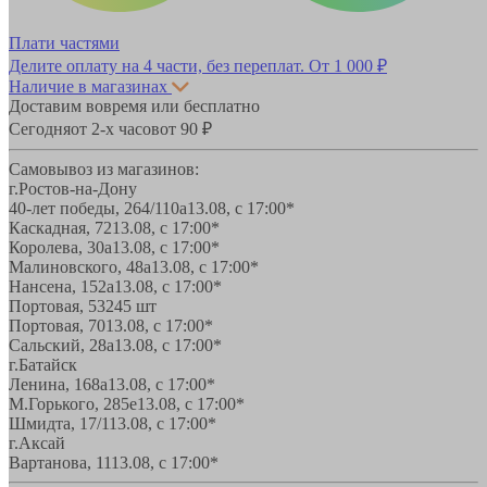
Плати частями
Делите оплату на 4 части, без переплат.
От 1 000 ₽
Наличие в магазинах
Доставим вовремя или бесплатно
Сегодня
от 2-х часов
от 90 ₽
Самовывоз из магазинов:
г.Ростов-на-Дону
40-лет победы, 264/110а
13.08, с 17:00*
Каскадная, 72
13.08, с 17:00*
Королева, 30а
13.08, с 17:00*
Малиновского, 48а
13.08, с 17:00*
Нансена, 152а
13.08, с 17:00*
Портовая, 532
45 шт
Портовая, 70
13.08, с 17:00*
Сальский, 28a
13.08, с 17:00*
г.Батайск
Ленина, 168а
13.08, с 17:00*
М.Горького, 285е
13.08, с 17:00*
Шмидта, 17/1
13.08, с 17:00*
г.Аксай
Вартанова, 11
13.08, с 17:00*