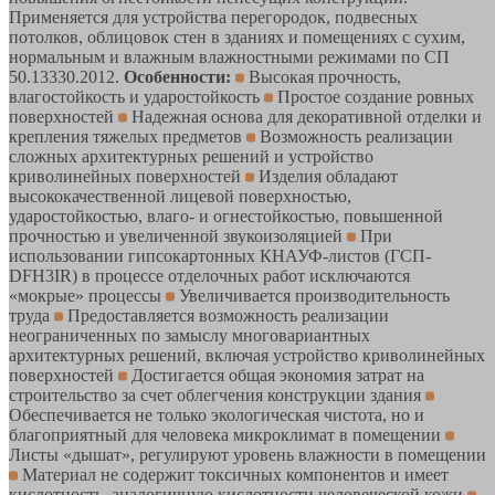
Применяется для устройства перегородок, подвесных
потолков, облицовок стен в зданиях и помещениях с сухим,
нормальным и влажным влажностными режимами по СП
50.13330.2012.
Особенности:
Высокая прочность,
влагостойкость и ударостойкость
Простое создание ровных
поверхностей
Надежная основа для декоративной отделки и
крепления тяжелых предметов
Возможность реализации
сложных архитектурных решений и устройство
криволинейных поверхностей
Изделия обладают
высококачественной лицевой поверхностью,
ударостойкостью, влаго- и огнестойкостью, повышенной
прочностью и увеличенной звукоизоляцией
При
использовании гипсокартонных КНАУФ-листов (ГСП-
DFH3IR) в процессе отделочных работ исключаются
«мокрые» процессы
Увеличивается производительность
труда
Предоставляется возможность реализации
неограниченных по замыслу многовариантных
архитектурных решений, включая устройство криволинейных
поверхностей
Достигается общая экономия затрат на
строительство за счет облегчения конструкции здания
Обеспечивается не только экологическая чистота, но и
благоприятный для человека микроклимат в помещении
Листы «дышат», регулируют уровень влажности в помещении
Материал не содержит токсичных компонентов и имеет
кислотность, аналогичную кислотности человеческой кожи