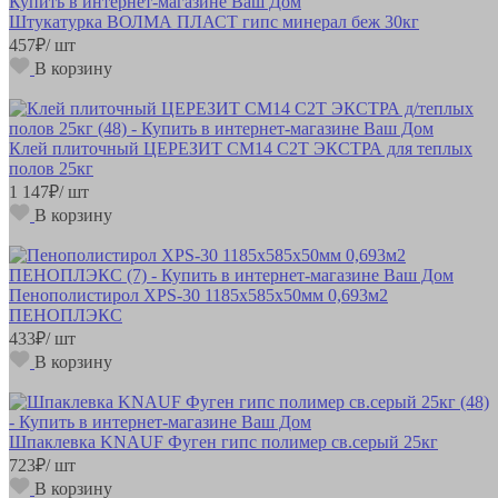
Штукатурка ВОЛМА ПЛАСТ гипс минерал беж 30кг
457
₽
/ шт
В корзину
Клей плиточный ЦЕРЕЗИТ СМ14 C2T ЭКСТРА для теплых
полов 25кг
1 147
₽
/ шт
В корзину
Пенополистирол XPS-30 1185х585х50мм 0,693м2
ПЕНОПЛЭКС
433
₽
/ шт
В корзину
Шпаклевка KNAUF Фуген гипс полимер св.серый 25кг
723
₽
/ шт
В корзину