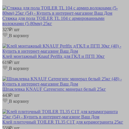
Стяжка для пола TOILER TL 104 с армированными
волокнами (5-80мм) 25кг
327
₽
/ шт
В корзину
Клей монтажный Кnauf Perlfix для ГКЛ и ПГП 30кг
619
₽
/ шт
В корзину
Шпаклевка KNAUF Сатенгипс минерал белый 25кг
443
₽
/ шт
В корзину
Клей плиточный TOILER TL35 С1Т для керамогранита 25кг
559
₽
/ шт