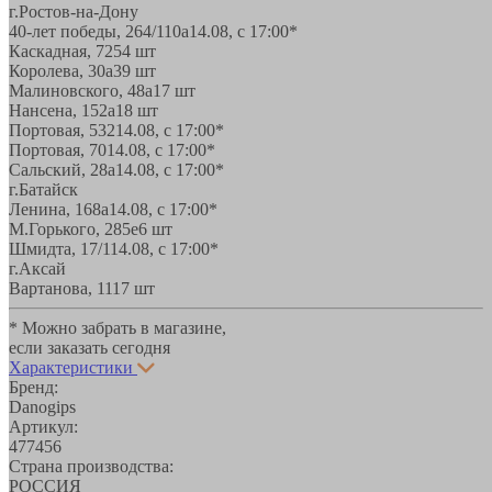
г.Ростов-на-Дону
40-лет победы, 264/110а
14.08, с 17:00*
Каскадная, 72
54 шт
Королева, 30а
39 шт
Малиновского, 48а
17 шт
Нансена, 152а
18 шт
Портовая, 532
14.08, с 17:00*
Портовая, 70
14.08, с 17:00*
Сальский, 28a
14.08, с 17:00*
г.Батайск
Ленина, 168а
14.08, с 17:00*
М.Горького, 285е
6 шт
Шмидта, 17/1
14.08, с 17:00*
г.Аксай
Вартанова, 11
17 шт
* Можно забрать в магазине,
если заказать сегодня
Характеристики
Бренд:
Danogips
Артикул:
477456
Страна производства:
РОССИЯ