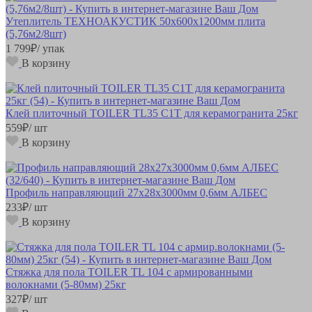
Утеплитель ТЕХНОАКУСТИК 50х600х1200мм плита
(5,76м2/8шт)
1 799
₽
/ упак
В корзину
Клей плиточный TOILER TL35 С1Т для керамогранита 25кг
559
₽
/ шт
В корзину
Профиль направляющий 27х28х3000мм 0,6мм АЛБЕС
233
₽
/ шт
В корзину
Стяжка для пола TOILER TL 104 с армированными
волокнами (5-80мм) 25кг
327
₽
/ шт