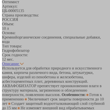
Оптимист
Артикул:
ЦБ-00005135
Страна производства:
РОССИЯ
Объем:
10 л
Основа:
Кремнийорганические соединения, специальные добавки,
вода
Тип товара:
Гидрофобизатор
Срок годности:
12 мес.
Описание
Используется для обработки природного и искусственного
камня, кирпича различного вида, бетона, штукатурки,
шифера, изделий из пенобетона и железобетона,
асбестоцементных плит, деревянных конструкций.
АКВАФОБИЗАТОР препятствует проникновению влаги в
структуру материала, загрязнению и обледенению
поверхности, появлению высолов.
Особенности:
Готов к
применению
Увеличивает срок защиты поверхности до 10
лет
Создает защитный водоотталкивающий слой глубиной
до 15 мм
Не изменяет внешний вид обрабатываемых