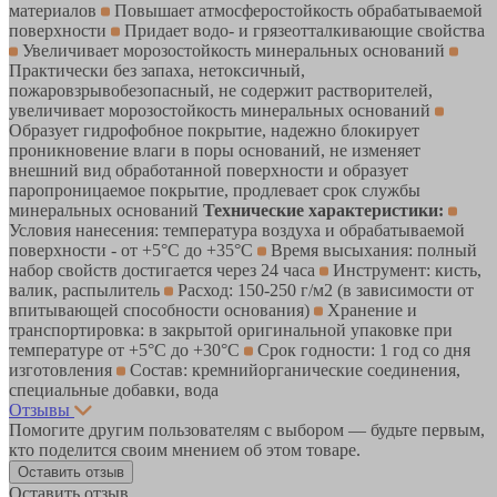
материалов
Повышает атмосферостойкость обрабатываемой
поверхности
Придает водо- и грязеотталкивающие свойства
Увеличивает морозостойкость минеральных оснований
Практически без запаха, нетоксичный,
пожаровзрывобезопасный, не содержит растворителей,
увеличивает морозостойкость минеральных оснований
Образует гидрофобное покрытие, надежно блокирует
проникновение влаги в поры оснований, не изменяет
внешний вид обработанной поверхности и образует
паропроницаемое покрытие, продлевает срок службы
минеральных оснований
Технические характеристики:
Условия нанесения: температура воздуха и обрабатываемой
поверхности - от +5°С до +35°С
Время высыхания: полный
набор свойств достигается через 24 часа
Инструмент: кисть,
валик, распылитель
Расход: 150-250 г/м2 (в зависимости от
впитывающей способности основания)
Хранение и
транспортировка: в закрытой оригинальной упаковке при
температуре от +5°С до +30°С
Срок годности: 1 год со дня
изготовления
Состав: кремнийорганические соединения,
специальные добавки, вода
Отзывы
Помогите другим пользователям с выбором — будьте первым,
кто поделится своим мнением об этом товаре.
Оставить отзыв
Оставить отзыв