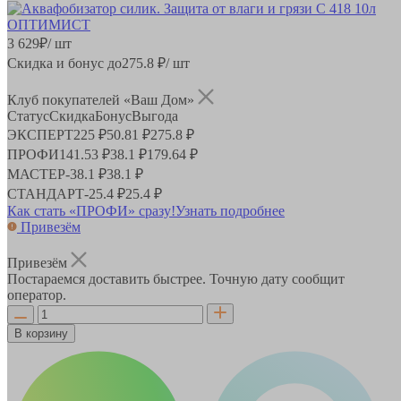
3 629
₽
/ шт
Скидка и бонус до
275.8
₽/ шт
Клуб покупателей «Ваш Дом»
Статус
Скидка
Бонус
Выгода
ЭКСПЕРТ
225 ₽
50.81 ₽
275.8 ₽
ПРОФИ
141.53 ₽
38.1 ₽
179.64 ₽
МАСТЕР
-
38.1 ₽
38.1 ₽
СТАНДАРТ
-
25.4 ₽
25.4 ₽
Как стать «ПРОФИ» сразу!
Узнать подробнее
Привезём
Привезём
Постараемся доставить быстрее. Точную дату сообщит
оператор.
В корзину