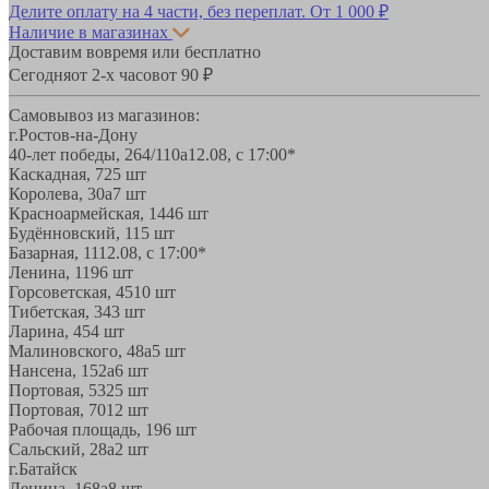
Делите оплату на 4 части, без переплат.
От 1 000 ₽
Наличие в магазинах
Доставим вовремя или бесплатно
Сегодня
от 2-х часов
от 90 ₽
Самовывоз из магазинов:
г.Ростов-на-Дону
40-лет победы, 264/110а
12.08, с 17:00*
Каскадная, 72
5 шт
Королева, 30а
7 шт
Красноармейская, 144
6 шт
Будённовский, 11
5 шт
Базарная, 11
12.08, с 17:00*
Ленина, 119
6 шт
Горсоветская, 45
10 шт
Тибетская, 34
3 шт
Ларина, 45
4 шт
Малиновского, 48а
5 шт
Нансена, 152а
6 шт
Портовая, 532
5 шт
Портовая, 70
12 шт
Рабочая площадь, 19
6 шт
Сальский, 28a
2 шт
г.Батайск
Ленина, 168а
8 шт