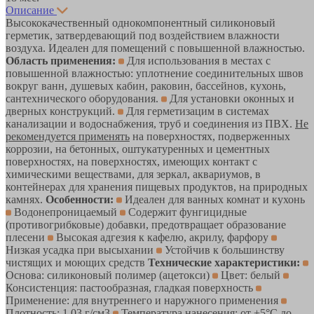
Описание
Высококачественный однокомпонентный силиконовый
герметик, затвердевающий под воздействием влажности
воздуха. Идеален для помещений с повышенной влажностью.
Область применения:
Для использования в местах с
повышенной влажностью: уплотнение соединительных швов
вокруг ванн, душевых кабин, раковин, бассейнов, кухонь,
сантехнического оборудования.
Для установки оконных и
дверных конструкций.
Для герметизацим в системах
канализации и водоснабжения, труб и соединения из ПВХ.
Не
рекомендуется применять
на поверхностях, подверженных
коррозии, на бетонных, оштукатуренных и цементных
поверхностях, на поверхностях, имеющих контакт с
химическими веществами, для зеркал, аквариумов, в
контейнерах для хранения пищевых продуктов, на природных
камнях.
Особенности:
Идеален для ванных комнат и кухонь
Водонепроницаемый
Содержит фунгицидные
(противогрибковые) добавки, предотвращает образование
плесени
Высокая адгезия к кафелю, акрилу, фарфору
Низкая усадка при высыхании
Устойчив к большинству
чистящих и моющих средств
Технические характеристики:
Основа: силиконовый полимер (ацетокси)
Цвет: белый
Консистенция: пастообразная, гладкая поверхность
Применение: для внутреннего и наружного применения
Плотность: 1,03 г/см3
Температура нанесения: от +5°С до