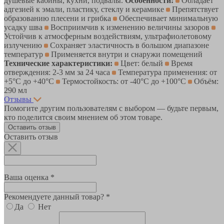
душевые кабины, кухни, подвалы.
Особенности:
Обладает
адгезией к эмали, пластику, стеклу и керамике
Препятствует
образованию плесени и грибка
Обеспечивает минимальную
усадку шва
Восприимчив к изменению величины зазоров
Устойчив к атмосферным воздействиям, ультрафиолетовому
излучению
Сохраняет эластичность в большом диапазоне
температур
Применяется внутри и снаружи помещений
Технические характеристики:
Цвет: белый
Время
отверждения: 2-3 мм за 24 часа
Температура применения: от
+5°С до +40°С
Термостойкость: от -40°С до +100°С
Объём:
290 мл
Отзывы
Помогите другим пользователям с выбором — будьте первым,
кто поделится своим мнением об этом товаре.
Оставить отзыв
Оставить отзыв
Ваша оценка *
Рекомендуете данный товар? *
Да
Нет