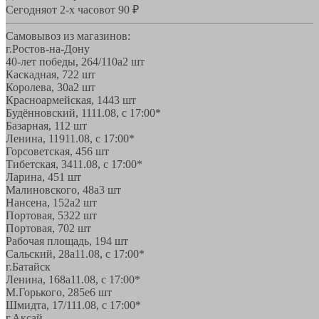
Сегодня
от 2-х часов
от 90 ₽
Самовывоз из магазинов:
г.Ростов-на-Дону
40-лет победы, 264/110а
2 шт
Каскадная, 72
2 шт
Королева, 30а
2 шт
Красноармейская, 144
3 шт
Будённовский, 11
11.08, с 17:00*
Базарная, 11
2 шт
Ленина, 119
11.08, с 17:00*
Горсоветская, 45
6 шт
Тибетская, 34
11.08, с 17:00*
Ларина, 45
1 шт
Малиновского, 48а
3 шт
Нансена, 152а
2 шт
Портовая, 532
2 шт
Портовая, 70
2 шт
Рабочая площадь, 19
4 шт
Сальский, 28a
11.08, с 17:00*
г.Батайск
Ленина, 168а
11.08, с 17:00*
М.Горького, 285е
6 шт
Шмидта, 17/1
11.08, с 17:00*
г.Аксай