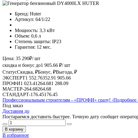
Бренд:
Huter
Артикул:
64/1/22
Мощность:
3,3 кВт
Объем:
0,6 л
Степень защиты:
IP23
Гарантия:
12 мес.
Цена:
35 290
₽
/ шт
скидка и бонус до
1 905.66
₽/ шт
Статус
Скидка, ₽
Бонус, ₽
Выгода, ₽
ЭКСПЕРТ
1 552.76
352.9
1 905.66
ПРОФИ
1 023.41
264.68
1 288.09
МАСТЕР
-
264.68
264.68
СТАНДАРТ
-
176.45
176.45
Профессиональным строителям -
«ПРОФИ»
сразу!
›
Подробнее 
Под заказ
Доставим до
Постараемся доставить быстрее. Точную дату сообщит оператор
В корзину
В избранное