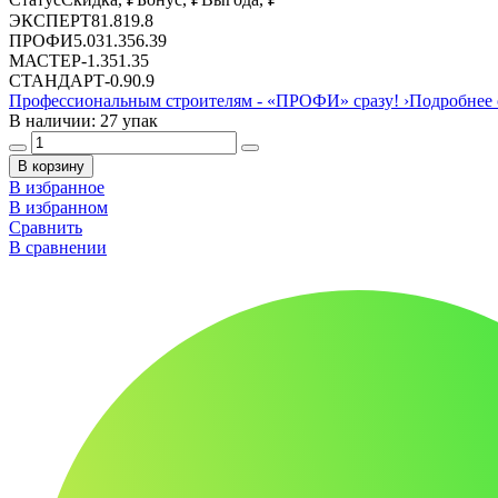
ЭКСПЕРТ
8
1.81
9.8
ПРОФИ
5.03
1.35
6.39
МАСТЕР
-
1.35
1.35
СТАНДАРТ
-
0.9
0.9
Профессиональным строителям -
«ПРОФИ»
сразу!
›
Подробнее 
В наличии: 27 упак
В корзину
В избранное
В избранном
Сравнить
В сравнении