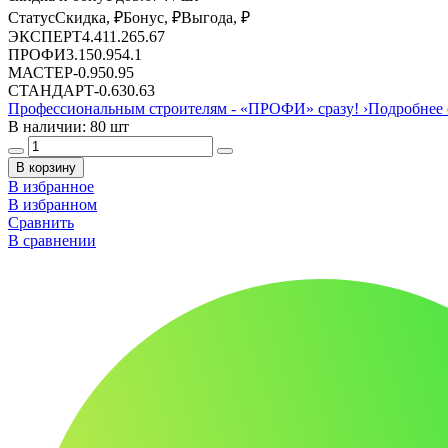
Статус
Скидка, ₽
Бонус, ₽
Выгода, ₽
ЭКСПЕРТ
4.41
1.26
5.67
ПРОФИ
3.15
0.95
4.1
МАСТЕР
-
0.95
0.95
СТАНДАРТ
-
0.63
0.63
Профессиональным строителям -
«ПРОФИ»
сразу!
›
Подробнее 
В наличии: 80 шт
В корзину
В избранное
В избранном
Сравнить
В сравнении