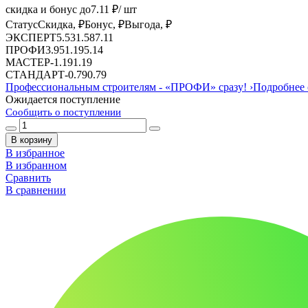
скидка и бонус до
7.11
₽/ шт
Статус
Скидка, ₽
Бонус, ₽
Выгода, ₽
ЭКСПЕРТ
5.53
1.58
7.11
ПРОФИ
3.95
1.19
5.14
МАСТЕР
-
1.19
1.19
СТАНДАРТ
-
0.79
0.79
Профессиональным строителям -
«ПРОФИ»
сразу!
›
Подробнее 
Ожидается поступление
Сообщить о поступлении
В корзину
В избранное
В избранном
Сравнить
В сравнении