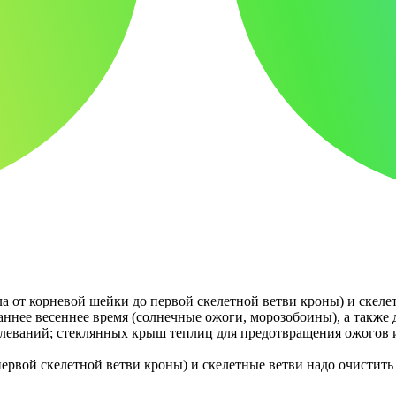
ла от корневой шейки до первой скелетной ветви кроны) и скел
ннее весеннее время (солнечные ожоги, морозобоины), а также 
олеваний; стеклянных крыш теплиц для предотвращения ожогов и
первой скелетной ветви кроны) и скелетные ветви надо очистить