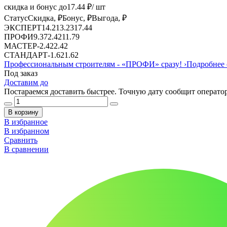
скидка и бонус до
17.44
₽/ шт
Статус
Скидка, ₽
Бонус, ₽
Выгода, ₽
ЭКСПЕРТ
14.21
3.23
17.44
ПРОФИ
9.37
2.42
11.79
МАСТЕР
-
2.42
2.42
СТАНДАРТ
-
1.62
1.62
Профессиональным строителям -
«ПРОФИ»
сразу!
›
Подробнее 
Под заказ
Доставим до
Постараемся доставить быстрее. Точную дату сообщит оператор
В корзину
В избранное
В избранном
Сравнить
В сравнении