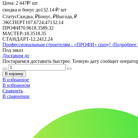
Цена:
2 447
₽
/ шт
скидка и бонус до
132.14
₽/ шт
Статус
Скидка, ₽
Бонус, ₽
Выгода, ₽
ЭКСПЕРТ
107.67
24.47
132.14
ПРОФИ
70.96
18.35
89.32
МАСТЕР
-
18.35
18.35
СТАНДАРТ
-
12.24
12.24
Профессиональным строителям -
«ПРОФИ»
сразу!
›
Подробнее 
Под заказ
Доставим до
Постараемся доставить быстрее. Точную дату сообщит оператор
В корзину
В избранное
В избранном
Сравнить
В сравнении