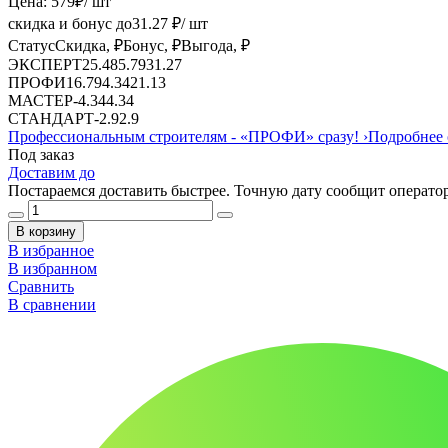
Цена:
579
₽
/ шт
скидка и бонус до
31.27
₽/ шт
Статус
Скидка, ₽
Бонус, ₽
Выгода, ₽
ЭКСПЕРТ
25.48
5.79
31.27
ПРОФИ
16.79
4.34
21.13
МАСТЕР
-
4.34
4.34
СТАНДАРТ
-
2.9
2.9
Профессиональным строителям -
«ПРОФИ»
сразу!
›
Подробнее 
Под заказ
Доставим до
Постараемся доставить быстрее. Точную дату сообщит оператор
В корзину
В избранное
В избранном
Сравнить
В сравнении