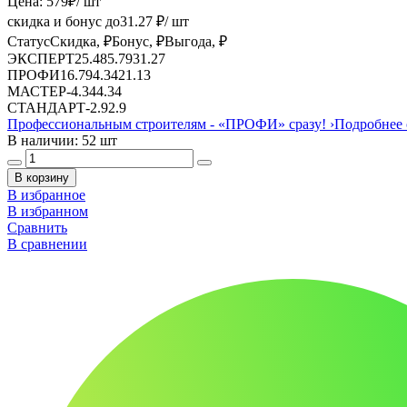
Цена:
579
₽
/ шт
скидка и бонус до
31.27
₽/ шт
Статус
Скидка, ₽
Бонус, ₽
Выгода, ₽
ЭКСПЕРТ
25.48
5.79
31.27
ПРОФИ
16.79
4.34
21.13
МАСТЕР
-
4.34
4.34
СТАНДАРТ
-
2.9
2.9
Профессиональным строителям -
«ПРОФИ»
сразу!
›
Подробнее 
В наличии: 52 шт
В корзину
В избранное
В избранном
Сравнить
В сравнении