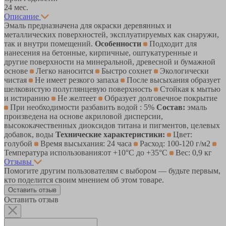
24 мес.
Описание
Эмаль предназначена для окраски деревянных и
металлических поверхностей, эксплуатируемых как снаружи,
так и внутри помещений.
Особенности
Подходит для
нанесения на бетонные, кирпичные, оштукатуренные и
другие поверхности на минеральной, древесной и бумажной
основе
Легко наносится
Быстро сохнет
Экологически
чистая
Не имеет резкого запаха
После высыхания образует
шелковистую полуглянцевую поверхность
Стойкая к мытью
и истиранию
Не желтеет
Образует долговечное покрытие
При необходимости разбавить водой : 5%
Состав:
эмаль
произведена на основе акриловой дисперсии,
высококачественных диоксидов титана и пигментов, целевых
добавок, воды
Технические характеристики:
Цвет:
голубой
Время высыхания: 24 часа
Расход: 100-120 г/м2
Температура использования:от +10°С до +35°С
Вес: 0,9 кг
Отзывы
Помогите другим пользователям с выбором — будьте первым,
кто поделится своим мнением об этом товаре.
Оставить отзыв
Оставить отзыв