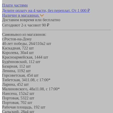
Плати частями
Делите оплату на 4 части, без переплат.
От 1 000 ₽
Наличие в магазинах
Доставим вовремя или бесплатно
Сегодня
от 2-х часов
от 90 ₽
Самовывоз из магазинов:
г.Ростов-на-Дону
40-лет победы, 264/110а
2 шт
Каскадная, 72
2 шт
Королева, 30а
4 шт
Красноармейская, 144
4 шт
Будённовский, 11
2 шт
Базарная, 11
2 шт
Ленина, 119
2 шт
Горсоветская, 45
4 шт
Тибетская, 34
11.08, с 17:00*
Ларина, 45
2 шт
Малиновского, 48а
11.08, с 17:00*
Нансена, 152а
2 шт
Портовая, 532
2 шт
Портовая, 70
2 шт
Рабочая площадь, 19
2 шт
Сальский, 28a
4 шт