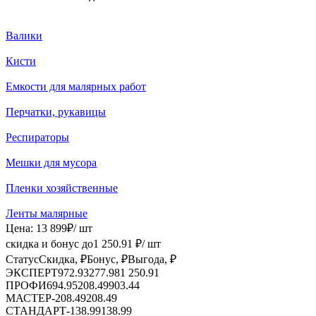
Валики
Кисти
Емкости для малярных работ
Перчатки, рукавицы
Респираторы
Мешки для мусора
Пленки хозяйственные
Ленты малярные
Цена:
13 899
₽
/ шт
скидка и бонус до
1 250.91
₽/ шт
Статус
Скидка, ₽
Бонус, ₽
Выгода, ₽
ЭКСПЕРТ
972.93
277.98
1 250.91
ПРОФИ
694.95
208.49
903.44
МАСТЕР
-
208.49
208.49
СТАНДАРТ
-
138.99
138.99