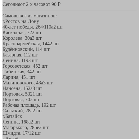
Сегодня
от 2-х часов
от 90 ₽
Самовывоз из магазинов:
г.Ростов-на-Дону
40-лет победы, 264/110а
2 шт
Каскадная, 72
2 шт
Королева, 30а
3 шт
Красноармейская, 144
2 шт
Будённовский, 11
4 шт
Базарная, 11
2 шт
Ленина, 119
3 шт
Горсоветская, 45
2 шт
Тибетская, 34
2 шт
Ларина, 45
1 шт
Малиновского, 48а
3 шт
Нансена, 152а
3 шт
Портовая, 532
1 шт
Портовая, 70
2 шт
Рабочая площадь, 19
2 шт
Сальский, 28a
2 шт
г.Батайск
Ленина, 168а
2 шт
М.Горького, 285е
2 шт
Шмидта, 17/1
2 шт
г.Аксай