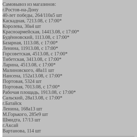
Самовывоз из магазинов:
г.Ростов-на-Дону
40-лет победы, 264/110а
5 шт
Каскадная, 72
13.08, с 17:00*
Королева, 30а
4 шт
Красноармейская, 144
13.08, с 17:00*
Будённовский, 11
13.08, с 17:00*
Базарная, 11
13.08, с 17:00*
Ленина, 119
13.08, с 17:00*
Горсоветская, 45
13.08, с 17:00*
Тибетская, 34
13.08, с 17:00*
Ларина, 45
13.08, с 17:00*
Малиновского, 48а
11 шт
Нансена, 152а
13.08, с 17:00*
Портовая, 532
4 шт
Портовая, 70
13.08, с 17:00*
Рабочая площадь, 19
13.08, с 17:00*
Сальский, 28a
13.08, с 17:00*
г.Батайск
Ленина, 168а
13 шт
М.Горького, 285е
9 шт
Шмидта, 17/1
3 шт
г.Аксай
Вартанова, 11
4 шт