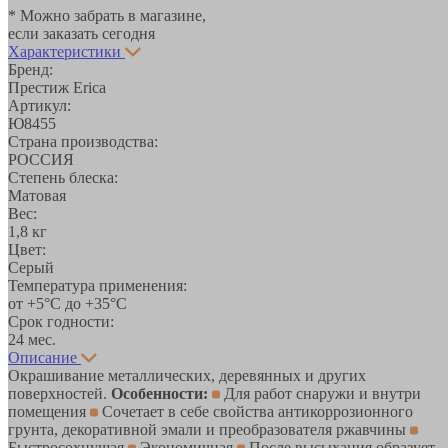
* Можно забрать в магазине,
если заказать сегодня
Характеристики
Бренд:
Престиж Erica
Артикул:
Ю8455
Страна производства:
РОССИЯ
Степень блеска:
Матовая
Вес:
1,8 кг
Цвет:
Серый
Температура применения:
от +5°С до +35°С
Срок годности:
24 мес.
Описание
Окрашивание металлических, деревянных и других
поверхностей.
Особенности:
Для работ снаружи и внутри
помещения
Сочетает в себе свойства антикоррозионного
грунта, декоративной эмали и преобразователя ржавчины
Быстросохнущая
Экономичная
После высыхания образует