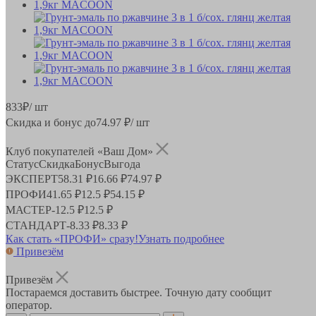
833
₽
/ шт
Скидка и бонус до
74.97
₽/ шт
Клуб покупателей «Ваш Дом»
Статус
Скидка
Бонус
Выгода
ЭКСПЕРТ
58.31 ₽
16.66 ₽
74.97 ₽
ПРОФИ
41.65 ₽
12.5 ₽
54.15 ₽
МАСТЕР
-
12.5 ₽
12.5 ₽
СТАНДАРТ
-
8.33 ₽
8.33 ₽
Как стать «ПРОФИ» сразу!
Узнать подробнее
Привезём
Привезём
Постараемся доставить быстрее. Точную дату сообщит
оператор.