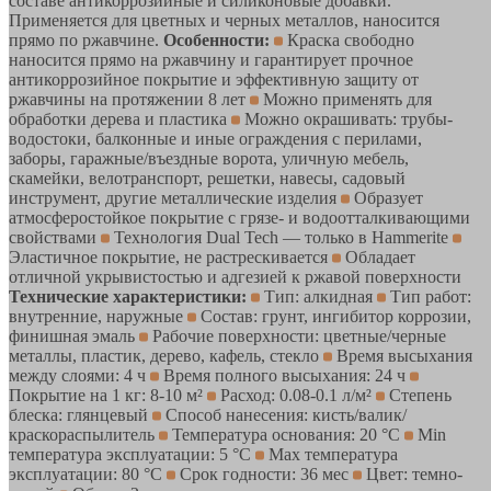
составе антикоррозийные и силиконовые добавки.
Применяется для цветных и черных металлов, наносится
прямо по ржавчине.
Особенности:
Краска свободно
наносится прямо на ржавчину и гарантирует прочное
антикоррозийное покрытие и эффективную защиту от
ржавчины на протяжении 8 лет
Можно применять для
обработки дерева и пластика
Можно окрашивать: трубы-
водостоки, балконные и иные ограждения с перилами,
заборы, гаражные/въездные ворота, уличную мебель,
скамейки, велотранспорт, решетки, навесы, садовый
инструмент, другие металлические изделия
Образует
атмосферостойкое покрытие с грязе- и водоотталкивающими
свойствами
Технология Dual Tech — только в Hammerite
Эластичное покрытие, не растрескивается
Обладает
отличной укрывистостью и адгезией к ржавой поверхности
Технические характеристики:
Тип: алкидная
Тип работ:
внутренние, наружные
Состав: грунт, ингибитор коррозии,
финишная эмаль
Рабочие поверхности: цветные/черные
металлы, пластик, дерево, кафель, стекло
Время высыхания
между слоями: 4 ч
Время полного высыхания: 24 ч
Покрытие на 1 кг: 8-10 м²
Расход: 0.08-0.1 л/м²
Степень
блеска: глянцевый
Способ нанесения: кисть/валик/
краскораспылитель
Температура основания: 20 °С
Min
температура эксплуатации: 5 °С
Max температура
эксплуатации: 80 °С
Срок годности: 36 мес
Цвет: темно-