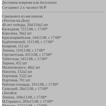
Доставим вовремя или бесплатно
Сегодня
от 2-х часов
от 90 ₽
Самовывоз из магазинов:
г.Ростов-на-Дону
40-лет победы, 264/110а
2 шт
Каскадная, 72
13.08, с 17:00*
Королева, 30а
2 шт
Красноармейская, 144
13.08, с 17:00*
Будённовский, 11
13.08, с 17:00*
Базарная, 11
2 шт
Ленина, 119
13.08, с 17:00*
Горсоветская, 45
13.08, с 17:00*
Тибетская, 34
13.08, с 17:00*
Ларина, 45
2 шт
Малиновского, 48а
2 шт
Нансена, 152а
2 шт
Портовая, 532
2 шт
Портовая, 70
1 шт
Рабочая площадь, 19
13.08, с 17:00*
Сальский, 28a
13.08, с 17:00*
г.Батайск
Ленина, 168а
13.08, с 17:00*
М.Горького, 285е
13.08, с 17:00*
Шмидта, 17/1
13.08, с 17:00*