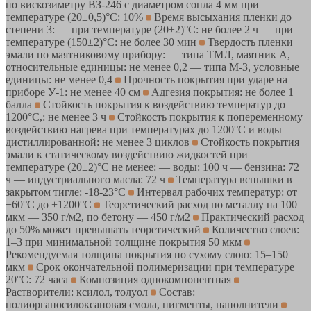
по вискозиметру ВЗ-246 с диаметром сопла 4 мм при
температуре (20±0,5)°С: 10%
Время высыхания пленки до
степени 3: — при температуре (20±2)°С: не более 2 ч — при
температуре (150±2)°C: не более 30 мин
Твердость пленки
эмали по маятниковому прибору: — типа ТМЛ, маятник А,
относительные единицы: не менее 0,2 — типа М-3, условные
единицы: не менее 0,4
Прочность покрытия при ударе на
приборе У-1: не менее 40 см
Адгезия покрытия: не более 1
балла
Стойкость покрытия к воздействию температур до
1200°С,: не менее 3 ч
Стойкость покрытия к попеременному
воздействию нагрева при температурах до 1200°С и воды
дистиллированной: не менее 3 циклов
Стойкость покрытия
эмали к статическому воздействию жидкостей при
температуре (20±2)°С не менее: — воды: 100 ч — бензина: 72
ч — индустриального масла: 72 ч
Температура вспышки в
закрытом тигле: -18-23°С
Интервал рабочих температур: от
−60°С до +1200°С
Теоретический расход по металлу на 100
мкм — 350 г/м2, по бетону — 450 г/м2
Практический расход
до 50% может превышать теоретический
Количество слоев:
1–3 при минимальной толщине покрытия 50 мкм
Рекомендуемая толщина покрытия по сухому слою: 15–150
мкм
Срок окончательной полимеризации при температуре
20°С: 72 часа
Композиция однокомпонентная
Растворители: ксилол, толуол
Состав:
полиорганосилоксановая смола, пигменты, наполнители