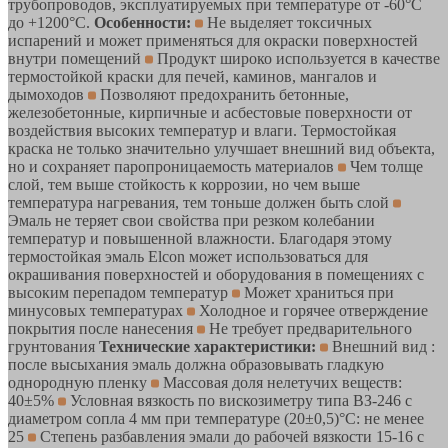
трубопроводов, эксплуатируемых при температуре от -60°С
до +1200°С.
Особенности:
Не выделяет токсичных
испарений и может применяться для окраски поверхностей
внутри помещений
Продукт широко используется в качестве
термостойкой краски для печей, каминов, мангалов и
дымоходов
Позволяют предохранить бетонные,
железобетонные, кирпичные и асбестовые поверхности от
воздействия высоких температур и влаги. Термостойкая
краска не только значительно улучшает внешний вид объекта,
но и сохраняет паропроницаемость материалов
Чем толще
слой, тем выше стойкость к коррозии, но чем выше
температура нагревания, тем тоньше должен быть слой
Эмаль не теряет свои свойства при резком колебании
температур и повышенной влажности. Благодаря этому
термостойкая эмаль Elcon может использоваться для
окрашивания поверхностей и оборудования в помещениях с
высоким перепадом температур
Может храниться при
минусовых температурах
Холодное и горячее отверждение
покрытия после нанесения
Не требует предварительного
грунтования
Технические характеристики:
Внешний вид :
после высыхания эмаль должна образовывать гладкую
однородную пленку
Массовая доля нелетучих веществ:
40±5%
Условная вязкость по вискозиметру типа ВЗ-246 с
диаметром сопла 4 мм при температуре (20±0,5)°С: не менее
25
Степень разбавления эмали до рабочей вязкости 15-16 с