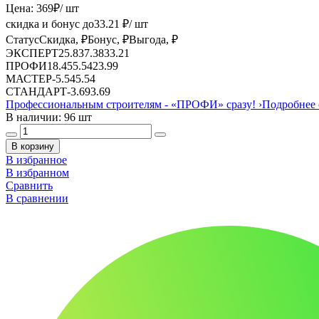
Цена:
369
₽
/ шт
скидка и бонус до
33.21
₽/ шт
Статус
Скидка, ₽
Бонус, ₽
Выгода, ₽
ЭКСПЕРТ
25.83
7.38
33.21
ПРОФИ
18.45
5.54
23.99
МАСТЕР
-
5.54
5.54
СТАНДАРТ
-
3.69
3.69
Профессиональным строителям -
«ПРОФИ»
сразу!
›
Подробнее 
В наличии: 96 шт
В корзину
В избранное
В избранном
Сравнить
В сравнении