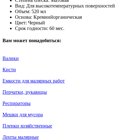
Степень блеска:
Матовая
Вид:
Для высокотемпературных поверхностей
Объем:
520 мл
Основа:
Кремнийорганическая
Цвет:
Черный
Срок годности:
60 мес.
Вам может понадобиться:
Валики
Кисти
Емкости для малярных работ
Перчатки, рукавицы
Респираторы
Мешки для мусора
Пленки хозяйственные
Ленты малярные